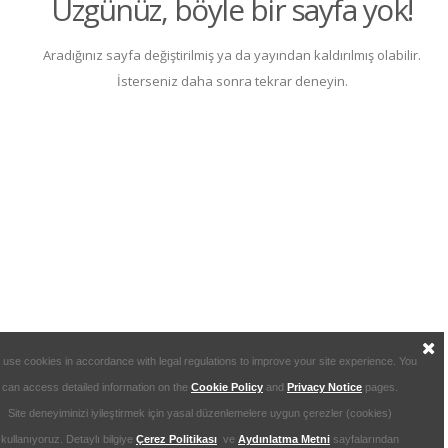
Üzgünüz, böyle bir sayfa yok!
Aradığınız sayfa değiştirilmiş ya da yayından kaldırılmış olabilir.
İsterseniz daha sonra tekrar deneyin.
use cookies in accordance with legal regulations to improve your site experience.
You
can access detailed information on the
Cookie Policy
and
Privacy Notice
pages.
Site deneyiminizi iyileştirmek için yasal düzenlemelere uygun çerezler (cookies)
kullanıyoruz.
Detaylı bilgiye
Çerez Politikası
ve
Aydınlatma Metni
sayfalarından